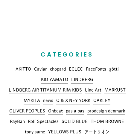
CATEGORIES
AKITTO
Caviar
chopard
ECLEC
FaceFonts
götti
KIO YAMATO
LINDBERG
LINDBERG AIR TITANIUM RIM KIDS
Line Art
MARKUST
MYKITA
news
O & X NEY YORK
OAKLEY
OLIVER PEOPLES
Onbeat
pas a pas
prodesign denmark
RayBan
Rolf Spectacles
SOLID BLUE
THOM BROWNE
tony same
YELLOWS PLUS
アートリオン