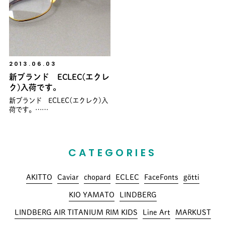
2013.06.03
新ブランド ECLEC(エクレ
ク)入荷です。
新ブランド ECLEC(エクレク)入
荷です。……
CATEGORIES
AKITTO
Caviar
chopard
ECLEC
FaceFonts
götti
KIO YAMATO
LINDBERG
LINDBERG AIR TITANIUM RIM KIDS
Line Art
MARKUST