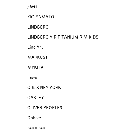
götti
KIO YAMATO
LINDBERG
LINDBERG AIR TITANIUM RIM KIDS
Line Art
MARKUST
MYKITA
news
O & X NEY YORK
OAKLEY
OLIVER PEOPLES
Onbeat
pas a pas