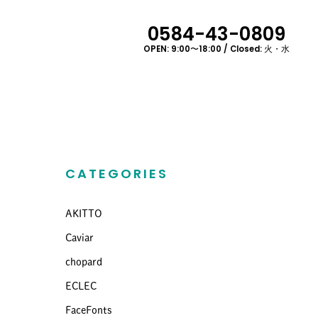
0584-43-0809
OPEN: 9:00〜18:00 / Closed: 火・水
CATEGORIES
AKITTO
Caviar
chopard
ECLEC
FaceFonts