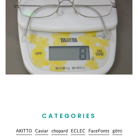
CATEGORIES
AKITTO
Caviar
chopard
ECLEC
FaceFonts
götti