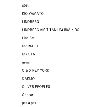
götti
KIO YAMATO
LINDBERG
LINDBERG AIR TITANIUM RIM KIDS
Line Art
MARKUST
MYKITA
news
O & X NEY YORK
OAKLEY
OLIVER PEOPLES
Onbeat
pas a pas