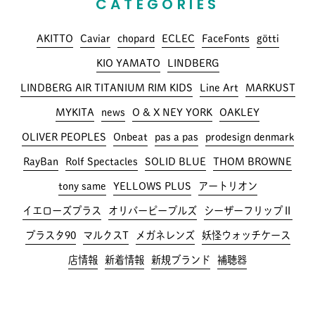
CATEGORIES
AKITTO
Caviar
chopard
ECLEC
FaceFonts
götti
KIO YAMATO
LINDBERG
LINDBERG AIR TITANIUM RIM KIDS
Line Art
MARKUST
MYKITA
news
O & X NEY YORK
OAKLEY
OLIVER PEOPLES
Onbeat
pas a pas
prodesign denmark
RayBan
Rolf Spectacles
SOLID BLUE
THOM BROWNE
tony same
YELLOWS PLUS
アートリオン
イエローズプラス
オリバーピープルズ
シーザーフリップⅡ
プラスタ90
マルクスT
メガネレンズ
妖怪ウォッチケース
店情報
新着情報
新規ブランド
補聴器